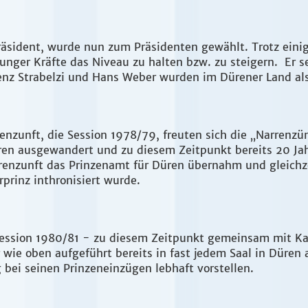
räsident, wurde nun zum Präsidenten gewählt. Trotz einig
junger Kräfte das Niveau zu halten bzw. zu steigern. Er 
enz Strabelzi und Hans Weber wurden im Dürener Land al
enzunft, die Session 1978/79, freuten sich die „Narrenzünf
en ausgewandert und zu diesem Zeitpunkt bereits 20 Jah
nzunft das Prinzenamt für Düren übernahm und gleichzei
rprinz inthronisiert wurde.
 Session 1980/81 - zu diesem Zeitpunkt gemeinsam mit K
r wie oben aufgeführt bereits in fast jedem Saal in Düren
 bei seinen Prinzeneinzügen lebhaft vorstellen.