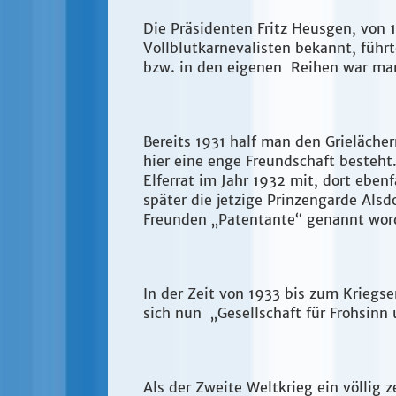
Die Präsidenten Fritz Heusgen, von 
Vollblutkarnevalisten bekannt, führ
bzw. in den eigenen Reihen war man
Bereits 1931 half man den Grieläche
hier eine enge Freundschaft besteht
Elferrat im Jahr 1932 mit, dort eben
später die jetzige Prinzengarde Alsd
Freunden „Patentante“ genannt wo
In der Zeit von 1933 bis zum Kriegse
sich nun „Gesellschaft für Frohsin
Als der Zweite Weltkrieg ein völlig 