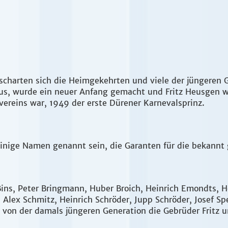
charten sich die Heimgekehrten und viele der jüngeren G
us, wurde ein neuer Anfang gemacht und Fritz Heusgen w
nvereins war, 1949 der erste Dürener Karnevalsprinz.
er einige Namen genannt sein, die Garanten für die bekann
Bins, Peter Bringmann, Huber Broich, Heinrich Emondts, He
Alex Schmitz, Heinrich Schröder, Jupp Schröder, Josef Spe
n der damals jüngeren Generation die Gebrüder Fritz un