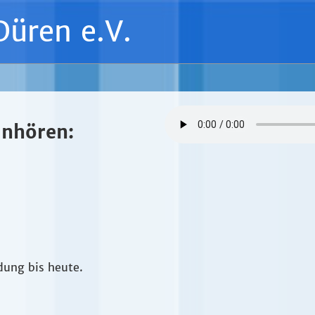
Düren e.V.
anhören:
dung bis heute.